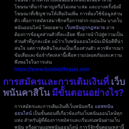
โฆษณาที่น่ารำคาญหรือไม่เหมาะสม และบางครั้งยังมี
โฆษณาที่เชิญชวนให้เสียเงินเพิ่ม การต้องใช้ข้อมูลส่วน
ตัว เพื่อการสมัครสมาชิกหรือการฝาก-ถอนเงิน บางเว็บ
พนันออนไลน์ โดยเฉพาะ
เว็บพนันถูกกฎหมาย
อาจ
ต้องการข้อมูลส่วนตัวที่ละเอียด ซึ่งอาจนำไปสู่ความเป็น
ส่วนตัวที่ถูกละเมิด แม้ว่าเว็บพนันออนไลน์จะมีข้อดีที่น่า
สนใจ แต่การตัดสินใจเล่นเป็นเรื่องส่วนตัว ควรพิจารณา
ข้อเสียและข้อจำกัดเหล่านี้เพื่อความปลอดภัยและความ
พึงพอใจในการเล่น
https://www.foodstuffegypt.com
การสมัครและการเติมเงินที่
เว็บ
พนันคาสิโน
มีขั้นตอนอย่างไร?
การสมัครและการเติมเงินที่เว็บพนันหรือ
แอพพนัน
ออนไลน์
เป็นขั้นตอนที่เกี่ยวข้องกับเว็บพนันออนไลน์ทุก
แห่ง สำหรับผู้ที่ต้องการสมัครและเริ่มเล่นพนันผ่านเว็บ
พนัน หรือผ่านแอพพนันออนไลน์ การรู้จักขั้นตอนเหล่านี้