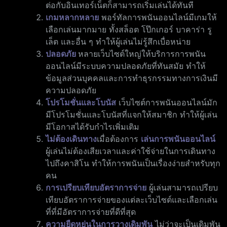
ต่อกับอินเทอร์เน็ตก็สามารถเริ่มเล่นได้ทันที
เกมหลากหลาย
พอร์ทัลการพนันออนไลน์มีเกมให้
เลือกเล่นมากมาย ทั้งสล็อต โป๊กเกอร์ บาคาร่า รู
เล็ต และอื่น ๆ ทำให้ผู้เล่นไม่รู้สึกเบื่อหน่าย
ปลอดภัย
หลายเว็บไซต์ใหญ่ให้บริการการพนัน
ออนไลน์มีระบบความปลอดภัยที่ทันสมัย ทำให้
ข้อมูลส่วนบุคคลและการทำธุรกรรมทางการเงินมี
ความปลอดภัย
โปรโมชั่นและโบนัส
เว็บไซต์การพนันออนไลน์มัก
มีโปรโมชั่นและโบนัสที่แจกให้สมาชิก ทำให้ผู้เล่น
มีโอกาสได้รับกำไรเพิ่มเติม
ไม่ต้องเดินทาง
เมื่อต้องการ
เล่นการพนันออนไลน์
ผู้เล่นไม่ต้องเสียเวลาและค่าใช้จ่ายในการเดินทาง
ไปถึงคาสิโน ทำให้การพนันเป็นเรื่องง่ายสำหรับทุก
คน
การเปรียบเทียบอัตราการจ่าย
ผู้เล่นสามารถเปรียบ
เทียบอัตราการจ่ายของแต่ละเว็บไซต์และเลือกเล่น
ที่ที่มีอัตราการจ่ายที่ดีที่สุด
ความยืดหยุ่นในการวางเดิมพัน
ไม่ว่าจะเป็นเดิมพัน