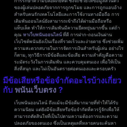
การรักษาความปลอดภัยที่ดี ซึ่งจะช่วยให้ข้อมูลส่วนตัว
ของผู้เล่นปลอดภัยจากการถูกขโมย และการถูกแอบอ้าง
สำหรับคนรักเทคโนโลยีและการใช้งานทางมือถือ การ
เดิมพันออนไลน์ยังสามารถเข้าถึงได้ผ่านมือถือหรือ
แท็บเล็ต ทำให้การเดิมพันมีความยืดหยุ่นมากขึ้น แต่ถ้า
คุณ
หาเว็บพนันออนไลน์
ที่ดี การฝาก-ถอนเงินผ่าน
เว็บไซต์พนันยังเป็นเรื่องที่รวดเร็วและง่ายดาย ซึ่งช่วยเพิ่ม
ความสะดวกสบายในการจัดการเงินสำหรับผู้เล่น อย่างไร
ก็ตาม, ทุกวิธีการมีข้อดีและข้อเสีย ความสำคัญคือความ
ระมัดระวังในการเดิมพัน และควบคุมตนเอง เพื่อให้เป็น
สิ่งที่สนุก และไม่เป็นอันตรายต่อตนเองและครอบครัว
มีข้อเสียหรือข้อจำกัดอะไรบ้างเกี่ยว
กับ
พนันเว็บตรง
?
เว็บพนันออนไลน์ ถึงแม้จะมีข้อดีมากมายที่ทำให้ได้รับ
ความนิยม แต่ยังมีข้อเสียหรือข้อจำกัดที่ควรรู้จักเพื่อให้
สามารถตัดสินใจที่เป็นไปตามความต้องการและความ
ปลอดภัยของตนเอง ซึ่งเป็นเหตุผลที่หลายคนจะค้นหา