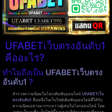
UFABETเว็บตรงอันดับ1
คืออะไร?
ทำไมถึงเป็น
UFABETเว็บตรง
อันดับ1
?
สำรวจความนิยมในโลกเดิมพันออนไลน์
UFABETเว็บ
ตรงอันดับ1
คือหนึ่งในเว็บไซต์เดิมพันออนไลน์ที่ได้รับ
ความนิยมอย่างมากระหว่างผู้เล่นในโลกออนไลน์ โดย
เฉพาะในเอเชีย เว็บไซต์นี้รวบรวมกีฬาและเกมที่หลาก