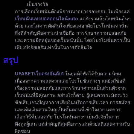
เป็นรางวัล
การเลือกเว็บพนันต้องพิจารณาอย่างรอบคอบ ไม่เพียงแค่
เว็บพนันแทงบอลออนไลน์auto
แต่ยังรวมถึงเว็บพนันอื่นๆ
ด้วย และไม่ควรตัดสินใจเพียงแค่อาศัยโปรโมชั่นเท่านั้น
สิ่งที่สำคัญคือความน่าเชื่อถือ การรักษาความปลอดภัย
และความยืดหยุ่นของเว็บพนันนั้น โดยโปรโมชั่นควรเป็น
เพียงปัจจัยเสริมเท่านั้นในการตัดสินใจ
สรุป
UFABETเว็บตรงอันดับ1
ในยุคดิจิทัลได้รับความนิยม
เนื่องจากความสะดวกและโปรโมชั่นต่างๆ แต่ยังมีข้อดี
เรื่องความปลอดภัยและการรักษาความเป็นส่วนตัวจาก
เว็บพนันที่มีคุณภาพ อย่างไรก็ตาม ผู้เล่นควรระมัดระวัง
ข้อเสีย เช่นปัญหาการเสียเงินหรือการเสียเวลา การสมัคร
และเติมเงินส่วนใหญ่เป็นขั้นตอนที่เข้าใจง่าย แต่ควร
เลือกวิธีที่ปลอดภัย โปรโมชั่นต่างๆ เป็นปัจจัยในการ
ดึงดูดผู้เล่น แต่สำคัญที่สุดคือการเล่นด้วยสติและความรับ
ผิดชอบ