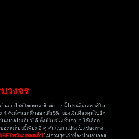
ครบวงจร
ป็นเว็บไซต์โดยตรง ซึ่งต่อจากนี้ไปจะมีเกมคาสิโน
พง 4 ตังค์ตลอดคืนยอดเสีย5% ของเงินที่ลงทุนไปอีก
นบอลไปเที่ยวได้ ทั้งมีโปรโมชั่นต่างๆ ให้เลือก
ลสเต็ปขยี้เพียง 2 คู่ คัมแบ็ก แปลงเป็นช่องทาง
ABETพนันบอลสเต็ป
ไม่รวมยุคเก่าที่จะนำผลบอลส