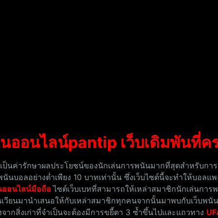
นันออนไลน์pantip
เว็บเดิมพันที่
ต์เป็นค่ารักษาผลประโยชน์ของนักเล่นการพนันมากที่สุดสำหรับการเ
พนันบอลอย่างต่ำเพียง 10 บาทเท่านั้น ซึ่งเว็บไซต์นี้จะทำให้บอลแ
นออนไลน์มือถือ
ไซต์เว็บเบทที่สามารถให้เหล่าสมาชิกนักเล่นการพนั
เวียนมานำเสนอให้กับเหล่าสมาชิกทุกคนจากนั้นมาพบกับเว็บพนันบอ
ากสิ่งเก่าที่จำเป็นจะต้องมีการขยี้ตา 3 ซ้ำขึ้นไปและแถวทาง
UF