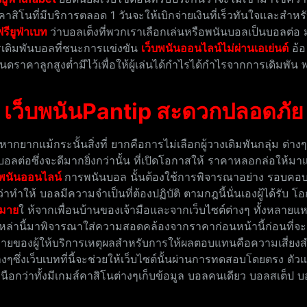
สิโนที่มีบริการตลอด 1 วันจะให้เบิกจ่ายเงินที่เร็วทันใจและส
รียูฟ่าเบท
ว่าบอลเต็งที่พวกเราเลือกเล่นหรือพนันบอลเป็นบอลต่อ 
รเดิมพันบอลที่ชนะการแข่งขัน
เว็บพนันออนไลน์ไม่ผ่านเอเย่นต์
อ้อ
ดราคาลูกสูงต่ำมีไว้เพื่อให้ผู้เล่นได้กำไรได้กำไรจากการเดิมพัน
เว็บพนันPantip
สะดวกปลอดภัย
หากยากแม้กระนั้นสิ่งที่ ยากคือการไม่เลือกผู้วางเดิมพันกลุ่ม ต่าง
กบอลต่อซึ่งจะดีมากยิ่งกว่านั้น ที่เปิดโอกาสให้ ราคาหลอกล่อให้
รพนันออนไลน์
การพนันบอล นั้นต้องใช้การพิจารณาอย่าง รอบคอ
้ บอลมีความจำเป็นที่ต้องปฏิบัติ ตามกฎนี้นั่นเองผู้ได้รับ โ
หมาย
ใ ห้จากเพื่อนบ้านของเจ้ามือและจากเว็บไซต์ต่างๆ ทั้งหลายแหล
งเหล่านี้มาพิจารณาใส่ความสอดคล้องจากราคาก่อนหน้านี้ก่อนที่จะ
กมายของผู้ให้บริการเหตุผลสำหรับการให้ผลตอบแทนคือความเสี่ย
ซึ่งเว็บเบทที่นี้จะช่วยให้เว็บไซต์นั้นผ่านการทดสอบโดยตรง ตั
หนือกว่าทั้งมีเกมส์คาสิโนต่างๆเก็บข้อมูล บอลคนเดียว บอลสเต็ป 