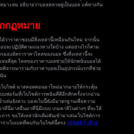
ยงพอเหมาะสม อธิบายว่าบอลหลายคู่เป็นบอล แพ้ทางกัน
ูกกฏหมาย
ได้ว่าราคาชอบมีสิ่งเหล่านี้เหมือนกันไหม จากนั้น
บผิดชอบจะปฏิบัติตามแนวทางใดบ้าง แต่อย่างไรก็ตาม
มองอัตราราคาไหลของบอล ซึ่งสิ่งเหล่านี้จะ
้ชัดเจนที่สุด ไหลของราคาบอลช่วยให้นักพนันบอลได้
ดยพิจารณารวมกับราคาบอลเป็นอุปกรณ์แรกที่ช่วย
นัน
เว็บไซต์ มาสคอตตอนมาใหม่มากมายให้กระตุ้น
บบฟอร์มที่เว็บไซต์การพนันที่ดีอีกสักครั้งจากอ่าน
เข้าเล่นจังหวะ บอลเว็บนี้ยังมีมาตรฐานเพื่อความ
นี่มาสอื่นมาที่นี่มีแบบ เกมคาสิโนต่างๆ ที่จะให้
ร ขอให้เหล่านักเดิมพันเข้ามาเล่นเว็บไซต์การ
ร่าเว็บเบทที่พบกับเว็บไซต์นี้ตรง
UFABET เข้าสู่