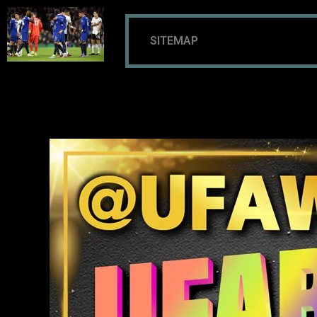
SITEMAP