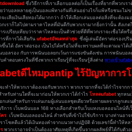
tdownload
ซึ่งวิธีการที่เราเลือกบอลต่อก็เป็นเรื่องที่ยากที่พวกเ
บายว่าบอลหลายคู่เป็นบอลแพ้ทางกันที่เล่นอย่างไรก็แพ้หรือชนะไม
าจะเสียเงินเสียทองได้มากกว่า ถ้าให้เลือกเล่นบอลต่อสิ่งที่จะต้อง
กเราก็ไล่ไปตามราคาไหลที่มันดีกับพวกเรามากยิ่งกว่านั้น สังเกตได้
เปรียบเทียบว่าราคาไหลจะเป็นตัวช่วยที่ดีที่พวกเราจะเชื่อได้หรือ
รที่การได้เสียกัน
ufabetอัพเดทล่าสุด
ซึ่งผู้เล่นมีอัตราต่อรอง
ดขึ้นได้ อัตราต่อรอง เป็นไปได้หรือไม่ที่จะทราบผลที่จะตามมาได้เ
ันบอลรอง กับการพนันบอลยกเว้นการแข่งขันดังเช่น การพนันบอ
ำตอบตรงในที่ซึ่งพวกเราเรียนรู้ที่จะเรียนรู้สิ่งต่าง
ทางเข้าufab
fabetดีไหมpantip
ไร้ปัญหาการโ
ำจะทำให้พวกเราต้องเจอกับพวกเรา พวกเรายากที่จะได้กำไรจากก
ำหรับท่านใดที่จะมาก่อนให้พวกเราได้กำไร
โหลดufabet
ทุกหนเ
อกเล่นสำหรับการเล่นเกมผู้เล่นบอลชุดเดียวหรือทายผลจากลูกเตะมุ
กใช้บริการ เว็บพนันบอล 168 ทางเลือกสำหรับเว็บแทงบอลออนไลน์ที
ัคร
เว็บพนันบอลออนไลน์ สำหรับที่เข้าไปใช้บริการ บางท่านอาจจะ
กเราโชคดีแล้วได้เงินทองคำจากแนวทางปฏิบัติ ด้วยเลข1นี้ทำให้หลา
คร
พวกเราอาจจำเป็นต้องอาศัยเหตุที่เกิดขึ้นจากผลลัพธ์ที่ได้กับตัวอ